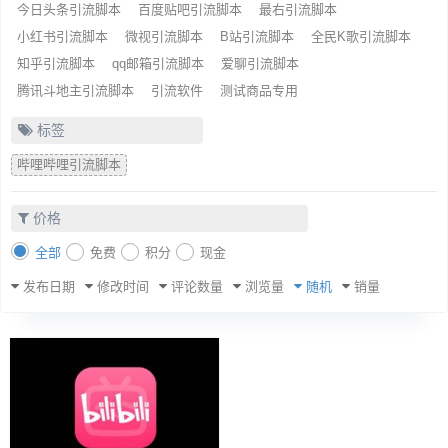
今日头条引流脚本
百度贴吧引流脚本
最右引流脚本
小红书引流脚本
微视引流脚本
B站引流脚本
全民K歌引流脚本
知乎引流脚本
qq邮箱引流脚本
爱聊引流脚本
腾讯斗地主引流脚本
引流软件
测试商品专用
标签
哔哩哔哩引流脚本
价格
全部
免费
积分
现金
发布日期
修改时间
评论数量
浏览量
随机
销量