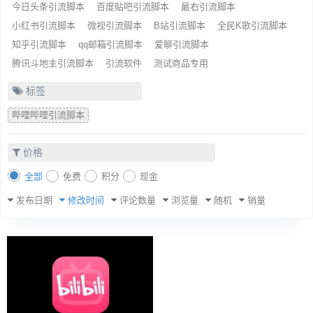
今日头条引流脚本
百度贴吧引流脚本
最右引流脚本
小红书引流脚本
微视引流脚本
B站引流脚本
全民K歌引流脚本
知乎引流脚本
qq邮箱引流脚本
爱聊引流脚本
腾讯斗地主引流脚本
引流软件
测试商品专用
标签
哔哩哔哩引流脚本
价格
全部
免费
积分
现金
发布日期
修改时间
评论数量
浏览量
随机
销量