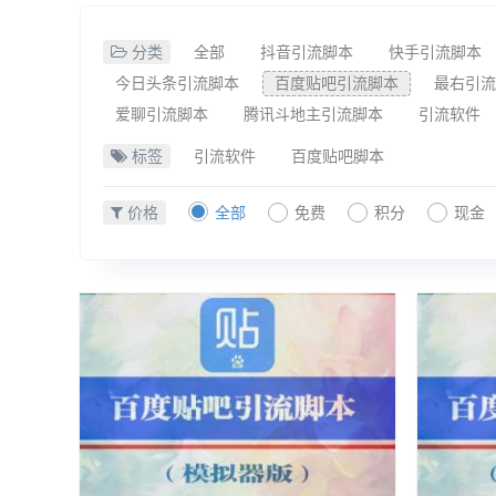
分类
全部
抖音引流脚本
快手引流脚本
今日头条引流脚本
百度贴吧引流脚本
最右引流
爱聊引流脚本
腾讯斗地主引流脚本
引流软件
标签
引流软件
百度贴吧脚本
价格
全部
免费
积分
现金