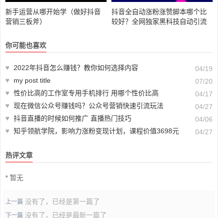
新手运营从哪开始学（做好抖音
抖音全自动涨粉涨赞脚本哪个比
营销三板斧）
较好？全网独家黑科技自动引流
系统
你可能也喜欢
♥
2022年抖音怎么赚钱？教你如何选择内容
04/19
♥
my post title
07/20
♥
性价比高的工作室专用手机排行 用哪个性价比高
04/17
♥
现在微信公众号赚钱吗？公众号营销快速引流玩法
04/27
♥
抖音直播的时候如何推广 直播热门技巧
04/06
♥
知乎领航学院，影响力涨粉变现计划，课程价值3698元
04/27
热评文章
* 暂无
没有了，已经是第一篇了
上一篇
没有了，已经是最新一篇了
下一篇