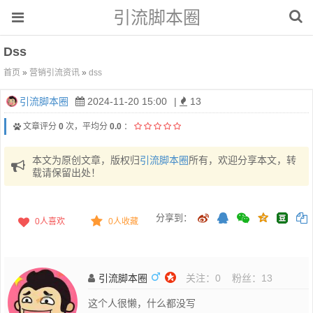
引流脚本圈
Dss
首页
»
营销引流资讯
»
dss
引流脚本圈
2024-11-20 15:00
|
13
文章评分
0
次，平均分
0.0
：
本文为原创文章，版权归
引流脚本圈
所有，欢迎分享本文，转
载请保留出处！
分享到：
0
人喜欢
0人收藏
引流脚本圈
关注：
0
粉丝：
13
这个人很懒，什么都没写