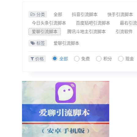
分类
全部
抖音引流脚本
快手引流脚本
今日头条引流脚本
百度贴吧引流脚本
最右引流
爱聊引流脚本
腾讯斗地主引流脚本
引流软件
标签
爱聊引流脚本
价格
全部
免费
积分
现金